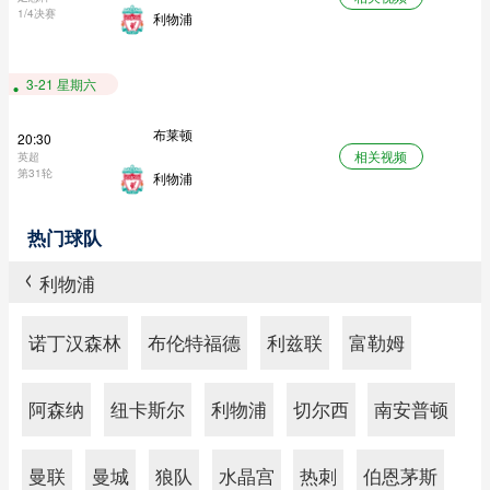
1/4决赛
利物浦
3-21 星期六
布莱顿
20:30
相关视频
英超
第31轮
利物浦
热门球队
利物浦
>
诺丁汉森林
布伦特福德
利兹联
富勒姆
阿森纳
纽卡斯尔
利物浦
切尔西
南安普顿
曼联
曼城
狼队
水晶宫
热刺
伯恩茅斯