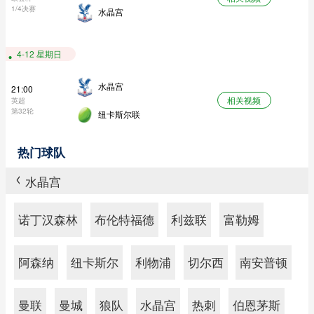
1/4决赛
水晶宫
4-12 星期日
水晶宫
21:00
相关视频
英超
第32轮
纽卡斯尔联
热门球队
水晶宫
>
诺丁汉森林
布伦特福德
利兹联
富勒姆
阿森纳
纽卡斯尔
利物浦
切尔西
南安普顿
曼联
曼城
狼队
水晶宫
热刺
伯恩茅斯