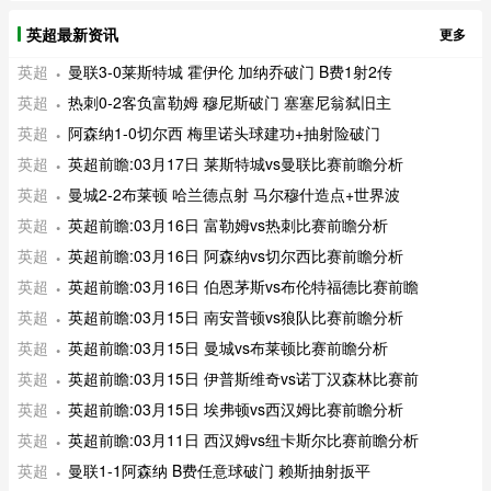
英超最新资讯
更多
英超
曼联3-0莱斯特城 霍伊伦 加纳乔破门 B费1射2传
英超
热刺0-2客负富勒姆 穆尼斯破门 塞塞尼翁弑旧主
英超
阿森纳1-0切尔西 梅里诺头球建功+抽射险破门
英超
英超前瞻:03月17日 莱斯特城vs曼联比赛前瞻分析
英超
曼城2-2布莱顿 哈兰德点射 马尔穆什造点+世界波
英超
英超前瞻:03月16日 富勒姆vs热刺比赛前瞻分析
英超
英超前瞻:03月16日 阿森纳vs切尔西比赛前瞻分析
英超
英超前瞻:03月16日 伯恩茅斯vs布伦特福德比赛前瞻
英超
英超前瞻:03月15日 南安普顿vs狼队比赛前瞻分析
英超
英超前瞻:03月15日 曼城vs布莱顿比赛前瞻分析
英超
英超前瞻:03月15日 伊普斯维奇vs诺丁汉森林比赛前
英超
英超前瞻:03月15日 埃弗顿vs西汉姆比赛前瞻分析
英超
英超前瞻:03月11日 西汉姆vs纽卡斯尔比赛前瞻分析
英超
曼联1-1阿森纳 B费任意球破门 赖斯抽射扳平