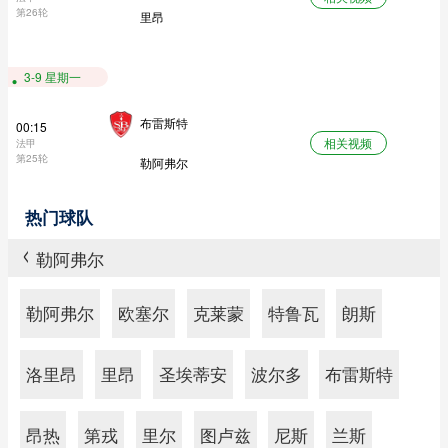
第26轮
里昂
3-9 星期一
布雷斯特
00:15
相关视频
法甲
第25轮
勒阿弗尔
热门球队
勒阿弗尔
>
勒阿弗尔
欧塞尔
克莱蒙
特鲁瓦
朗斯
洛里昂
里昂
圣埃蒂安
波尔多
布雷斯特
昂热
第戎
里尔
图卢兹
尼斯
兰斯