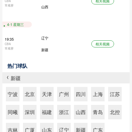
相关视频
CBA
常规赛
山西
4-1 星期三
辽宁
19:35
相关视频
CBA
常规赛
新疆
热门球队
新疆
>
宁波
北京
天津
广州
四川
上海
江苏
同曦
深圳
福建
浙江
山西
青岛
北控
吉林
广厦
山东
辽宁
新疆
广东