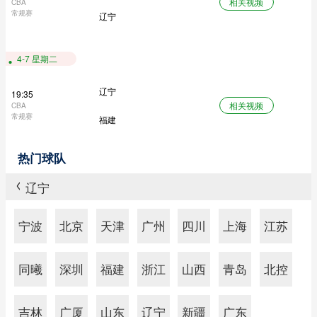
相关视频
CBA
常规赛
辽宁
4-7 星期二
辽宁
19:35
相关视频
CBA
常规赛
福建
热门球队
辽宁
>
宁波
北京
天津
广州
四川
上海
江苏
同曦
深圳
福建
浙江
山西
青岛
北控
吉林
广厦
山东
辽宁
新疆
广东