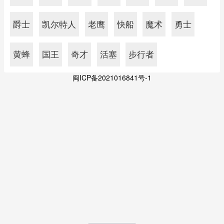
爵士
凯尔特人
老鹰
快船
魔术
勇士
黄蜂
国王
奇才
活塞
步行者
闽ICP备2021016841号-1