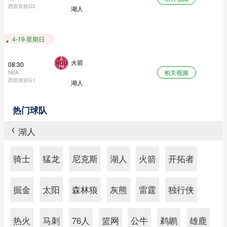
西部首轮G2
湖人
4-19 星期日
火箭
08:30
相关视频
NBA
西部首轮G1
湖人
热门球队
湖人
>
骑士
猛龙
尼克斯
湖人
火箭
开拓者
掘金
太阳
森林狼
灰熊
雷霆
独行侠
热火
马刺
76人
篮网
公牛
鹈鹕
雄鹿