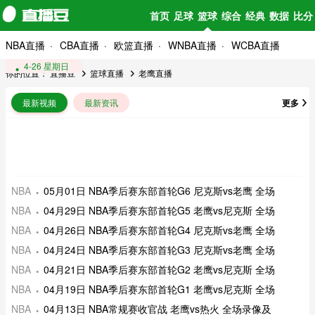
首页
足球
篮球
综合
经典
数据
比分
NBA直播
CBA直播
欧篮直播
WNBA直播
WCBA直播
5-1 星期五
4-29 星期三
4-26 星期日
你的位置：
直播豆
篮球直播
老鹰直播
最新视频
最新资讯
更多
NBA
05月01日 NBA季后赛东部首轮G6 尼克斯vs老鹰 全场
NBA
04月29日 NBA季后赛东部首轮G5 老鹰vs尼克斯 全场
NBA
04月26日 NBA季后赛东部首轮G4 尼克斯vs老鹰 全场
NBA
04月24日 NBA季后赛东部首轮G3 尼克斯vs老鹰 全场
NBA
04月21日 NBA季后赛东部首轮G2 老鹰vs尼克斯 全场
NBA
04月19日 NBA季后赛东部首轮G1 老鹰vs尼克斯 全场
NBA
04月13日 NBA常规赛收官战 老鹰vs热火 全场录像及