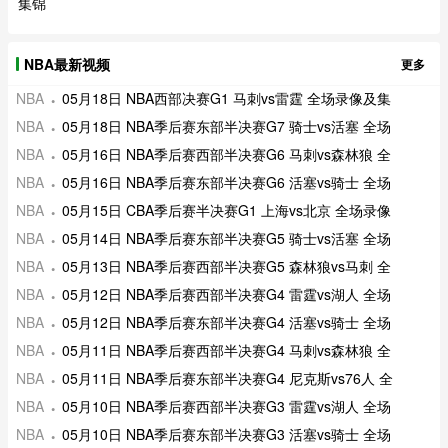
集锦
NBA最新视频
更多
NBA
05月18日 NBA西部决赛G1 马刺vs雷霆 全场录像及集
NBA
05月18日 NBA季后赛东部半决赛G7 骑士vs活塞 全场
NBA
05月16日 NBA季后赛西部半决赛G6 马刺vs森林狼 全
NBA
05月16日 NBA季后赛东部半决赛G6 活塞vs骑士 全场
NBA
05月15日 CBA季后赛半决赛G1 上海vs北京 全场录像
NBA
05月14日 NBA季后赛东部半决赛G5 骑士vs活塞 全场
NBA
05月13日 NBA季后赛西部半决赛G5 森林狼vs马刺 全
NBA
05月12日 NBA季后赛西部半决赛G4 雷霆vs湖人 全场
NBA
05月12日 NBA季后赛东部半决赛G4 活塞vs骑士 全场
NBA
05月11日 NBA季后赛西部半决赛G4 马刺vs森林狼 全
NBA
05月11日 NBA季后赛东部半决赛G4 尼克斯vs76人 全
NBA
05月10日 NBA季后赛西部半决赛G3 雷霆vs湖人 全场
NBA
05月10日 NBA季后赛东部半决赛G3 活塞vs骑士 全场