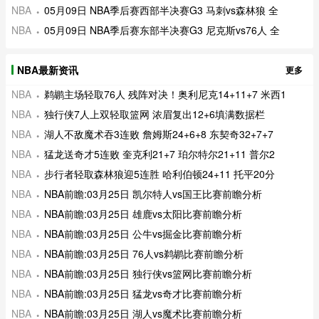
NBA
05月09日 NBA季后赛西部半决赛G3 马刺vs森林狼 全
NBA
05月09日 NBA季后赛东部半决赛G3 尼克斯vs76人 全
NBA最新资讯
更多
NBA
鹈鹕主场轻取76人 残阵对决！奥利尼克14+11+7 米西1
NBA
独行侠7人上双轻取篮网 浓眉复出12+6填满数据栏
NBA
湖人不敌魔术吞3连败 詹姆斯24+6+8 东契奇32+7+7
NBA
猛龙送奇才5连败 奎克利21+7 珀尔特尔21+11 普尔2
NBA
步行者轻取森林狼迎5连胜 哈利伯顿24+11 托平20分
NBA
NBA前瞻:03月25日 凯尔特人vs国王比赛前瞻分析
NBA
NBA前瞻:03月25日 雄鹿vs太阳比赛前瞻分析
NBA
NBA前瞻:03月25日 公牛vs掘金比赛前瞻分析
NBA
NBA前瞻:03月25日 76人vs鹈鹕比赛前瞻分析
NBA
NBA前瞻:03月25日 独行侠vs篮网比赛前瞻分析
NBA
NBA前瞻:03月25日 猛龙vs奇才比赛前瞻分析
NBA
NBA前瞻:03月25日 湖人vs魔术比赛前瞻分析