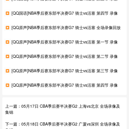
[QQ国语]NBA季后赛东部半决赛G7 骑士vs活塞 第四节 录像
[QQ原声]NBA季后赛东部半决赛G7 骑士vs活塞 全场录像回放
[QQ原声]NBA季后赛东部半决赛G7 骑士vs活塞 第一节 录像
[QQ原声]NBA季后赛东部半决赛G7 骑士vs活塞 第二节 录像
[QQ原声]NBA季后赛东部半决赛G7 骑士vs活塞 第三节 录像
[QQ原声]NBA季后赛东部半决赛G7 骑士vs活塞 第四节 录像
上一篇：
05月17日 CBA季后赛半决赛G2 上海vs北京 全场录像及
集锦
下一篇：
05月18日 CBA季后赛半决赛G2 广厦vs深圳 全场录像及