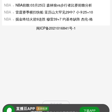
NBA
NBA前瞻:03月25日 森林狼vs步行者比赛前瞻分析
NBA
雷霆赛季横扫快船 亚历山大罕见29中7 小卡25+10
NBA
掘金终结火箭9连胜 穆雷39+7 约基奇缺阵 杰伦-格
闽ICP备2021016841号-1
意见反馈
直播豆APP
下载APP