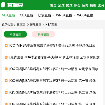
首页
足球
篮球
综合
经典
数据
比分
NBA直播
CBA直播
欧篮直播
WNBA直播
WCBA直播
你的位置：
直播豆
篮球直播
NBA直播
录像视频
集锦视频
[CCTV]NBA季后赛东部半决赛G7 骑士vs活塞 全场录像回放
[免费国语]NBA季后赛东部半决赛G7 骑士vs活塞 全场录像回放
[QQ国语]NBA季后赛东部半决赛G7 骑士vs活塞 全场录像回放
[QQ国语]NBA季后赛东部半决赛G7 骑士vs活塞 第一节 录像
[QQ国语]NBA季后赛东部半决赛G7 骑士vs活塞 第二节 录像
[QQ国语]NBA季后赛东部半决赛G7 骑士vs活塞 第三节 录像