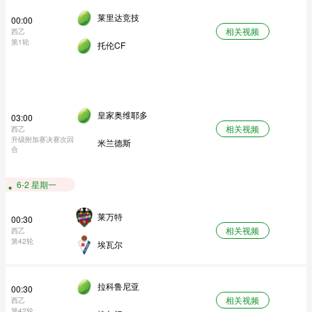
莱里达竞技
00:00
相关视频
西乙
第1轮
托伦CF
皇家奥维耶多
03:00
相关视频
西乙
升级附加赛决赛次回
米兰德斯
合
6-2 星期一
莱万特
00:30
相关视频
西乙
第42轮
埃瓦尔
拉科鲁尼亚
00:30
相关视频
西乙
第42轮