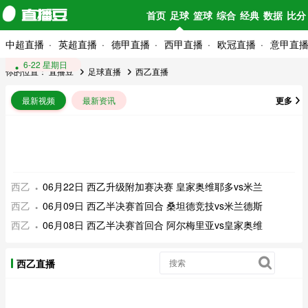
首页
足球
篮球
综合
经典
数据
比分
中超直播
英超直播
德甲直播
西甲直播
欧冠直播
意甲直
9-8 星期一
6-22 星期日
你的位置：
直播豆
足球直播
西乙直播
最新视频
最新资讯
更多
西乙
06月22日 西乙升级附加赛决赛 皇家奥维耶多vs米兰
西乙
06月09日 西乙半决赛首回合 桑坦德竞技vs米兰德斯
西乙
06月08日 西乙半决赛首回合 阿尔梅里亚vs皇家奥维
西乙直播