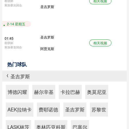
相关视频
欧联杯
附加赛次回合
圣吉罗斯
2-14 星期五
圣吉罗斯
01:45
相关视频
欧联杯
附加赛首回合
阿贾克斯
热门球队
圣吉罗斯
>
博德闪耀
赫尔辛基
卡拉巴赫
奥莫尼亚
AEK拉纳卡
费耶诺德
圣吉罗斯
苏黎世
LASK林茨
奥林匹亚科斯
巴塞尔