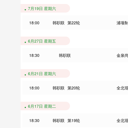
7月19日 星期六
18:00
韩职联
第22轮
浦项
6月27日 星期五
18:30
韩职联
金泉
6月21日 星期六
18:00
韩职联
第20轮
全北
6月17日 星期二
18:30
韩职联
第19轮
全北