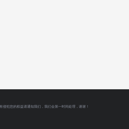
有侵犯您的权益请通知我们，我们会第一时间处理，谢谢！
顶部