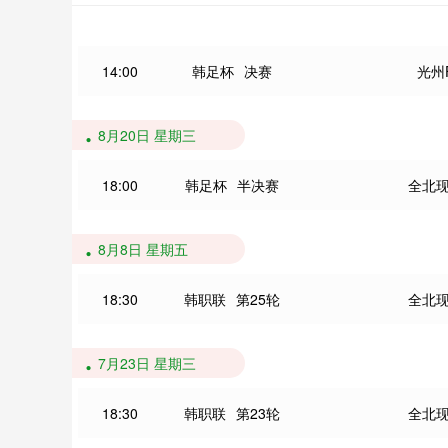
14:00
韩足杯
决赛
光州
8月20日 星期三
18:00
韩足杯
半决赛
全北
8月8日 星期五
18:30
韩职联
第25轮
全北
7月23日 星期三
18:30
韩职联
第23轮
全北