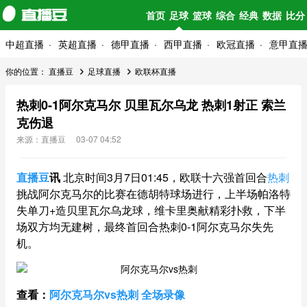
首页
足球
篮球
综合
经典
数据
比分
中超直播
英超直播
德甲直播
西甲直播
欧冠直播
意甲直
你的位置：
直播豆
足球直播
欧联杯直播
热刺0-1阿尔克马尔 贝里瓦尔乌龙 热刺1射正 索兰
克伤退
来源：直播豆
03-07 04:52
直播豆
讯
北京时间3月7日01:45，欧联十六强首回合
热刺
挑战阿尔克马尔的比赛在德胡特球场进行，上半场帕洛特
失单刀+造贝里瓦尔乌龙球，维卡里奥献精彩扑救，下半
场双方均无建树，最终首回合热刺0-1阿尔克马尔失先
机。
查看：
阿尔克马尔vs热刺 全场录像