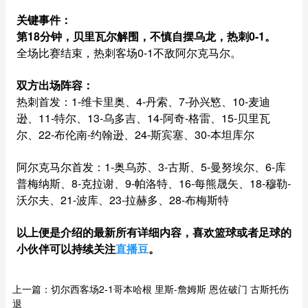
关键事件：
第18分钟，贝里瓦尔解围，不慎自摆乌龙，热刺0-1。
全场比赛结束，热刺客场0-1不敌阿尔克马尔。
双方出场阵容：
热刺首发：1-维卡里奥、4-丹索、7-孙兴慜、10-麦迪
逊、11-特尔、13-乌多吉、14-阿奇-格雷、15-贝里瓦
尔、22-布伦南-约翰逊、24-斯宾塞、30-本坦库尔
阿尔克马尔首发：1-奥乌苏、3-古斯、5-曼努埃尔、6-库
普梅纳斯、8-克拉谢、9-帕洛特、16-每熊晟矢、18-穆勒-
沃尔夫、21-波库、23-拉赫多、28-布梅斯特
以上便是介绍的最新所有详细内容，喜欢篮球或者足球的
小伙伴可以持续关注
直播豆
。
上一篇：
切尔西客场2-1哥本哈根 里斯-詹姆斯 恩佐破门 古斯托伤
退