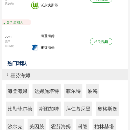
第26轮
沃尔夫斯堡
3-7 星期六
海登海姆
22:30
相关视频
德甲
第25轮
霍芬海姆
热门球队
霍芬海姆
>
海登海姆
达姆施塔特
菲尔特
波鸿
比勒菲尔德
斯图加特
拜仁慕尼黑
奥格斯堡
沙尔克
美因茨
霍芬海姆
科隆
柏林赫塔