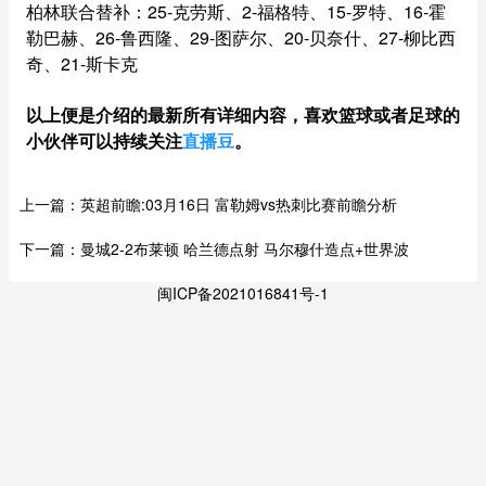
柏林联合替补：25-克劳斯、2-福格特、15-罗特、16-霍
勒巴赫、26-鲁西隆、29-图萨尔、20-贝奈什、27-柳比西
奇、21-斯卡克
以上便是介绍的最新所有详细内容，喜欢篮球或者足球的
小伙伴可以持续关注
直播豆
。
上一篇：
英超前瞻:03月16日 富勒姆vs热刺比赛前瞻分析
下一篇：
曼城2-2布莱顿 哈兰德点射 马尔穆什造点+世界波
闽ICP备2021016841号-1