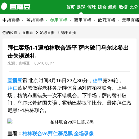
首页
足球
篮球
综合
经典
数据
比分
中超直播
英超直播
德甲直播
西甲直播
欧冠直播
意甲直
你的位置：
直播豆
足球直播
德甲直播
拜仁客场1-1遭柏林联合逼平 萨内破门乌尔比希出
击失误送礼
来源：直播豆
03-16 00:41
直播豆
讯
北京时间3月15日22点30分，
德甲
第26轮，
拜仁
慕尼黑做客老林务所畔体育场对阵柏林联合。上半
场，格纳布里错失一次不错机会。下半场，萨内替补破
门，乌尔比希解围失误，霍勒巴赫扳平比分。最终拜仁慕
尼黑1-1柏林联合。
查看：
柏林联合vs拜仁慕尼黑 全场录像