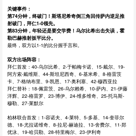
关键事件：
第74分钟，终破门！斯塔尼希奇倒三角回传萨内逆足推
射破门，拜仁1-0领先。
第83分钟，年轻还是要交学费！乌尔比希出击失误，霍
勒巴赫推射扳平比分。
最终，双方以1-1的比分握手言和。
双方出场阵容：
拜仁首发：40-乌尔比希、2-于帕梅卡诺、15-戴尔、19-
阿方索-戴维斯、44-斯坦尼西奇、6-基米希、8-格雷茨
卡、7-格纳布里、9-凯恩、17-奥利塞、42-穆西亚拉
拜仁替补：18-佩雷茨、26-乌尔赖希、10-萨内、21-伊藤
洋辉、22-格雷罗、23-博伊、24-维多维奇、25-托马斯-
穆勒、27-莱默尔
柏林联合首发：1-容诺夫、4-莱特、5-多基、14-奎菲尔
德、18-尤拉诺维奇、8-拉尼-赫迪拉、13-舍费尔、11-郑
优泳、19-哈贝勒、28-特里梅尔、23-伊利奇