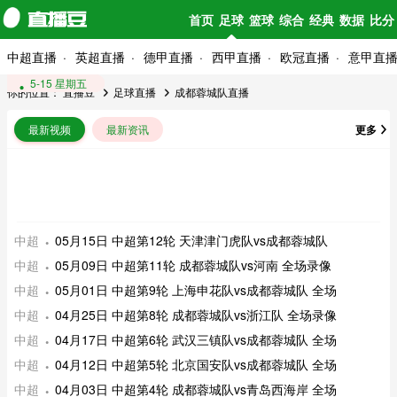
首页
足球
篮球
综合
经典
数据
比分
中超直播
英超直播
德甲直播
西甲直播
欧冠直播
意甲直
5-23 星期六
5-19 星期二
5-15 星期五
你的位置：
直播豆
足球直播
成都蓉城队直播
最新视频
最新资讯
更多
中超
05月15日 中超第12轮 天津津门虎队vs成都蓉城队
中超
05月09日 中超第11轮 成都蓉城队vs河南 全场录像
中超
05月01日 中超第9轮 上海申花队vs成都蓉城队 全场
中超
04月25日 中超第8轮 成都蓉城队vs浙江队 全场录像
中超
04月17日 中超第6轮 武汉三镇队vs成都蓉城队 全场
中超
04月12日 中超第5轮 北京国安队vs成都蓉城队 全场
中超
04月03日 中超第4轮 成都蓉城队vs青岛西海岸 全场