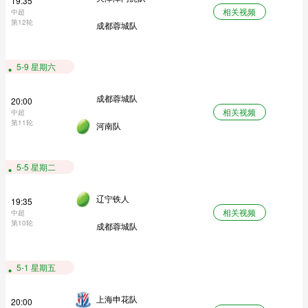
19:35
相关视频
中超
第12轮
成都蓉城队
5-9 星期六
成都蓉城队
20:00
相关视频
中超
第11轮
河南队
5-5 星期二
辽宁铁人
19:35
相关视频
中超
第10轮
成都蓉城队
5-1 星期五
上海申花队
20:00