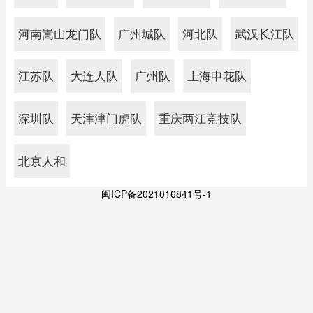
河南嵩山龙门队
广州城队
河北队
武汉长江队
江苏队
大连人队
广州队
上海申花队
深圳队
天津津门虎队
重庆两江竞技队
北京人和
闽ICP备2021016841号-1