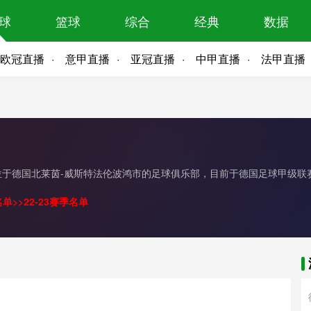
球
篮球
综合
经典
数据
欧冠直播
意甲直播
亚冠直播
中甲直播
法甲直播
一家位于德国北莱茵-威斯特法伦波鸿市的足球俱乐部，目前于德国足球甲级联赛角
名单
>>
22-23赛季名单