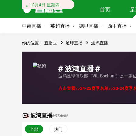
12月4日 星期四
首页
足
中超直播
英超直播
德甲直播
西甲直播
你的位置：
直播豆
足球直播
波鸿直播
#
#
波鸿直播
波鸿足球俱乐部（VfL Bochum）是
点击查看>>
24-25赛季名单
>>
23-24赛季
波鸿直播
6f75de82
全部
热门