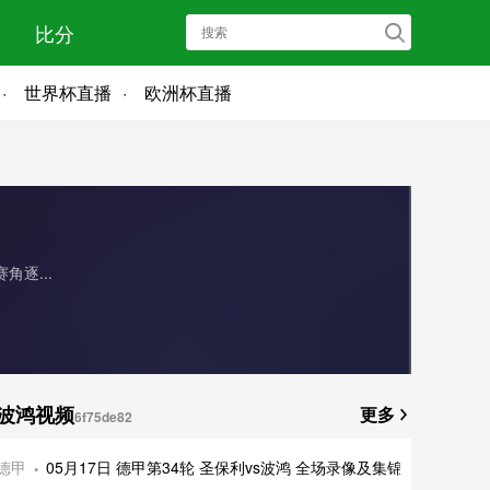
比分
世界杯直播
欧洲杯直播
逐...
波鸿视频
更多
6f75de82
德甲
05月17日 德甲第34轮 圣保利vs波鸿 全场录像及集锦