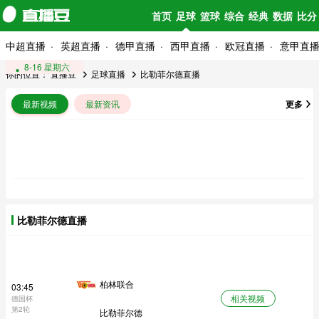
首页
足球
篮球
综合
经典
数据
比分
中超直播
英超直播
德甲直播
西甲直播
欧冠直播
意甲直
10-30 星期四
8-16 星期六
你的位置：
直播豆
足球直播
比勒菲尔德直播
最新视频
最新资讯
更多
比勒菲尔德直播
柏林联合
03:45
相关视频
德国杯
第2轮
比勒菲尔德