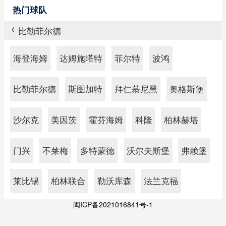
热门球队
比勒菲尔德
>
海登海姆
达姆施塔特
菲尔特
波鸿
比勒菲尔德
斯图加特
拜仁慕尼黑
奥格斯堡
沙尔克
美因茨
霍芬海姆
科隆
柏林赫塔
门兴
不莱梅
多特蒙德
沃尔夫斯堡
弗赖堡
莱比锡
柏林联合
勒沃库森
法兰克福
闽ICP备2021016841号-1