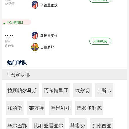
1/4决赛
马德里竞技
4-5 星期日
马德里竞技
03:00
相关视频
西甲
第30轮
巴塞罗那
热门球队
巴塞罗那
>
拉斯帕尔马斯
阿尔梅里亚
埃尔切
韦斯卡
加的斯
莱万特
塞维利亚
巴拉多利德
毕尔巴鄂
比利亚雷亚尔
赫塔费
瓦伦西亚