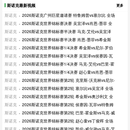
斯诺克最新视频
更多
斯诺克
2026斯诺克广州巨星邀请赛 特鲁姆普vs塞尔比 全场
斯诺克
2026斯诺克世界锦标赛决赛 吴宜泽vs肖恩-墨菲 全
斯诺克
2026斯诺克世界锦标赛半决赛 马克-艾伦vs吴宜泽
斯诺克
2026斯诺克世界锦标赛半决赛 肖恩-墨菲vs希金斯
斯诺克
2026斯诺克世界锦标赛1/4决赛 希金斯vs尼尔-罗伯
斯诺克
2026斯诺克世界锦标赛1/4决赛 吴宜泽vs侯赛因-瓦
斯诺克
2026斯诺克世界锦标赛1/4决赛 马克-艾伦vs巴里-霍
斯诺克
2026斯诺克世界锦标赛1/4决赛 赵心童vs肖恩-墨菲
斯诺克
2026斯诺克世界锦标赛第2轮 克里斯-沃克林vs尼尔-
斯诺克
2026斯诺克世界锦标赛第2轮 塞尔比vs吴宜泽 全场
斯诺克
2026斯诺克世界锦标赛第2轮 希金斯vs奥沙利文 全
斯诺克
2026斯诺克世界锦标赛第2轮 侯赛因-瓦菲vs特鲁姆
斯诺克
2026斯诺克世界锦标赛第2轮 巴里-霍金斯vs马克-威
斯诺克
2026斯诺克世界锦标赛第2轮 赵心童vs丁俊晖 全场
斯诺克
2026斯诺克世界锦标赛第2轮 凯伦-威尔逊vs马克-艾