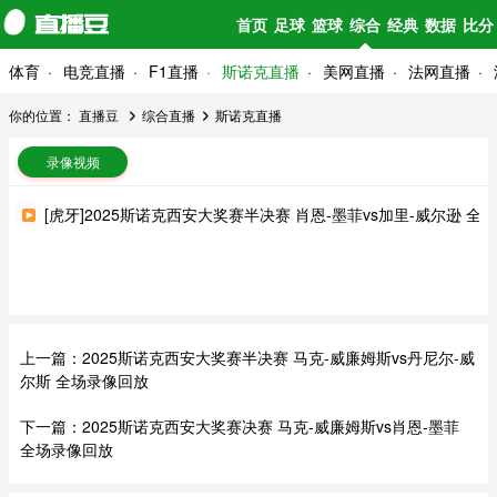
首页
足球
篮球
综合
经典
数据
比分
体育
电竞直播
F1直播
斯诺克直播
美网直播
法网直播
你的位置：
直播豆
综合直播
斯诺克直播
录像视频
[虎牙]2025斯诺克西安大奖赛半决赛 肖恩-墨菲vs加里-威尔逊 全
上一篇：
2025斯诺克西安大奖赛半决赛 马克-威廉姆斯vs丹尼尔-威
尔斯 全场录像回放
下一篇：
2025斯诺克西安大奖赛决赛 马克-威廉姆斯vs肖恩-墨菲
全场录像回放