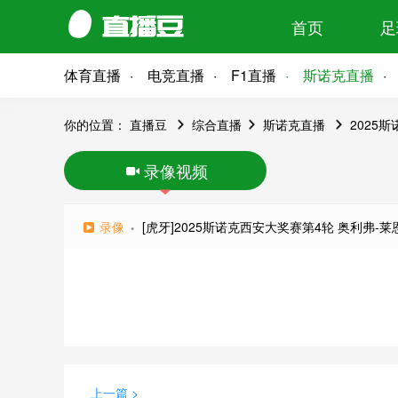
首页
足
体育直播
电竞直播
F1直播
斯诺克直播
你的位置：
直播豆
综合直播
斯诺克直播
2025
录像视频
录像
[虎牙]2025斯诺克西安大奖赛第4轮 奥利弗-莱
上一篇 >