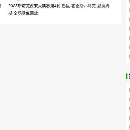
锦
2025斯诺克西安大奖赛第4轮 巴里-霍金斯vs马克-威廉姆
斯 全场录像回放