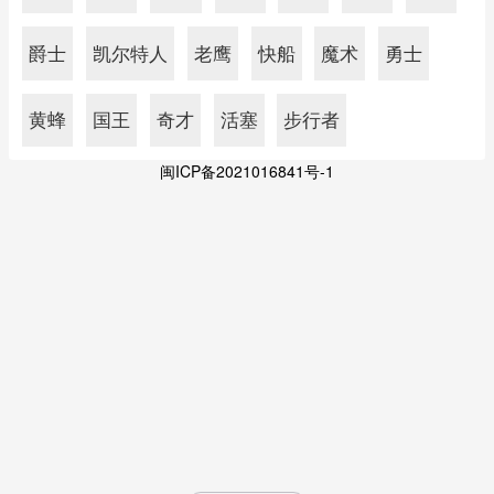
爵士
凯尔特人
老鹰
快船
魔术
勇士
黄蜂
国王
奇才
活塞
步行者
闽ICP备2021016841号-1