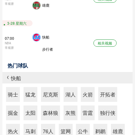
常规赛
雄鹿
3-28 星期六
快船
07:00
相关视频
NBA
常规赛
步行者
热门球队
快船
>
骑士
猛龙
尼克斯
湖人
火箭
开拓者
掘金
太阳
森林狼
灰熊
雷霆
独行侠
热火
马刺
76人
篮网
公牛
鹈鹕
雄鹿