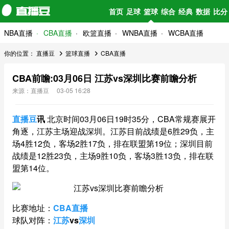
首页
足球
篮球
综合
经典
数据
比分
NBA直播
CBA直播
欧篮直播
WNBA直播
WCBA直播
你的位置：
直播豆
篮球直播
CBA直播
CBA前瞻:03月06日 江苏vs深圳比赛前瞻分析
来源：直播豆
03-05 16:28
直播豆
讯
北京时间03月06日19时35分，CBA常规赛展开
角逐，江苏主场迎战深圳。江苏目前战绩是6胜29负，主
场4胜12负，客场2胜17负，排在联盟第19位；深圳目前
战绩是12胜23负，主场9胜10负，客场3胜13负，排在联
盟第14位。
比赛地址：
CBA直播
球队对阵：
江苏
vs
深圳