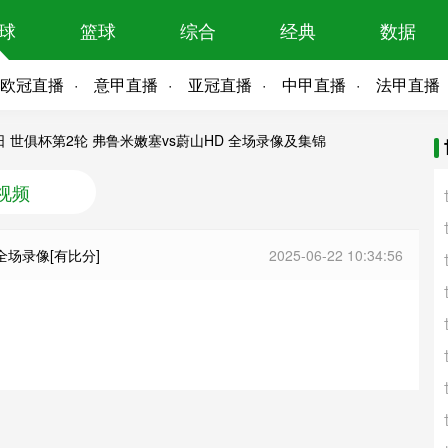
球
篮球
综合
经典
数据
欧冠直播
意甲直播
亚冠直播
中甲直播
法甲直播
2日 世俱杯第2轮 弗鲁米嫩塞vs蔚山HD 全场录像及集锦
视频
全场录像[有比分]
2025-06-22 10:34:56