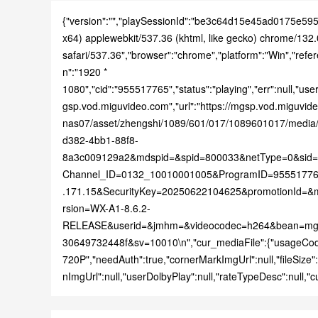
{"version":"","playSessionId":"be3c64d15e45ad0175e595
x64) applewebkit/537.36 (khtml, like gecko) chrome/132
safari/537.36","browser":"chrome","platform":"Win","refe
n":"1920 *
1080","cid":"955517765","status":"playing","err":null,"user
gsp.vod.miguvideo.com","url":"https://mgsp.vod.miguvid
nas07/asset/zhengshi/1089/601/017/1089601017/med
d382-4bb1-88f8-
8a3c009129a2&mdspid=&spid=800033&netType=0&sid
Channel_ID=0132_10010001005&ProgramID=955517765
.171.15&SecurityKey=20250622104625&promotionId=
rsion=WX-A1-8.6.2-
RELEASE&userid=&jmhm=&videocodec=h264&bean=mg
30649732448f&sv=10010\n","cur_mediaFile":{"usageCod
720P","needAuth":true,"cornerMarkImgUrl":null,"fileSize"
nImgUrl":null,"userDolbyPlay":null,"rateTypeDesc":null,"c