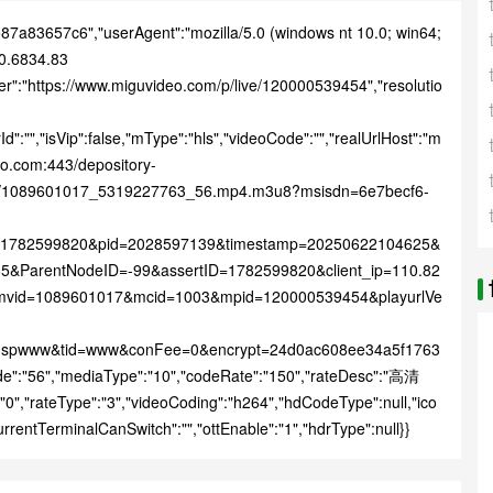
87a83657c6","userAgent":"mozilla/5.0 (windows nt 10.0; win64;
.0.6834.83
rer":"https://www.miguvideo.com/p/live/120000539454","resolutio
Id":"","isVip":false,"mType":"hls","videoCode":"","realUrlHost":"m
eo.com:443/depository-
ia/1089601017_5319227763_56.mp4.m3u8?msisdn=6e7becf6-
=1782599820&pid=2028597139&timestamp=20250622104625&
&ParentNodeID=-99&assertID=1782599820&client_ip=110.82
&mvid=1089601017&mcid=1003&mpid=120000539454&playurlVe
spwww&tid=www&conFee=0&encrypt=24d0ac608ee34a5f1763
e":"56","mediaType":"10","codeRate":"150","rateDesc":"高清
:"0","rateType":"3","videoCoding":"h264","hdCodeType":null,"ico
urrentTerminalCanSwitch":"","ottEnable":"1","hdrType":null}}