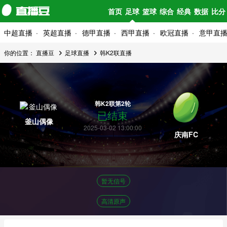
首页
足球
篮球
综合
经典
数据
比分
中超直播
英超直播
德甲直播
西甲直播
欧冠直播
意甲直
你的位置：
直播豆
足球直播
韩K2联直播
韩K2联第2轮
已结束
釜山偶像
2025-03-02 13:00:00
庆南FC
暂无信号
高清原声