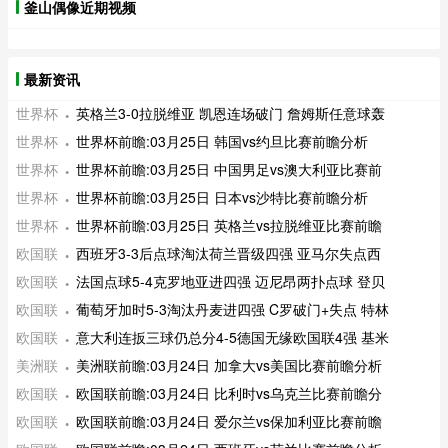
釜山偶像近期视频
最新资讯
世界杯
英格兰3-0拉脱维亚 凯恩连场破门 詹姆斯任意球轰
世界杯
世界杯前瞻:03月25日 韩国vs约旦比赛前瞻分析
世界杯
世界杯前瞻:03月25日 中国男足vs澳大利亚比赛前
世界杯
世界杯前瞻:03月25日 日本vs沙特比赛前瞻分析
世界杯
世界杯前瞻:03月25日 英格兰vs拉脱维亚比赛前瞻
欧国联
西班牙3-3后点球淘汰荷兰晋级四强 亚马尔失点西
欧国联
法国点球5-4克罗地亚进四强 迈尼昂两扑点球 登贝
欧国联
葡萄牙加时5-3淘汰丹麦进四强 C罗破门+失点 特林
欧国联
意大利连扳三球仍总分4-5德国无缘欧国联4强 基米
美洲联
美洲联前瞻:03月24日 加拿大vs美国比赛前瞻分析
欧国联
欧国联前瞻:03月24日 比利时vs乌克兰比赛前瞻分
欧国联
欧国联前瞻:03月24日 爱尔兰vs保加利亚比赛前瞻