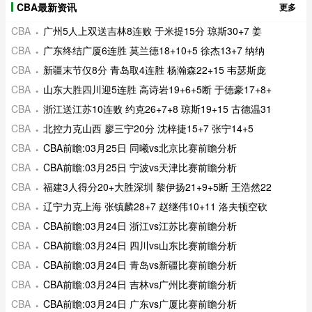
CBA最新资讯
更多
CBA
广州5人上双送吉林8连败 于米提15分 琼斯30+7 姜
CBA
广东终结广厦6连胜 莫兰德18+10+5 徐杰13+7 纳纳
CBA
新疆末节仅8分 青岛取4连胜 杨瀚森22+15 韦瑟斯庞
CBA
山东大胜四川迎5连胜 高诗岩19+6+5断 于德豪17+8+
CBA
浙江送江苏10连败 约克26+7+8 琼斯19+15 古德温31
CBA
北控力克山西 廖三宁20分 沈梓捷15+7 张宁14+5
CBA
CBA前瞻:03月25日 同曦vs北京比赛前瞻分析
CBA
CBA前瞻:03月25日 宁波vs天津比赛前瞻分析
CBA
福建3人得分20+大胜深圳 黎伊扬21+9+5断 王浩然22
CBA
辽宁力克上海 张镇麟28+7 赵继伟10+11 洛夫顿空砍
CBA
CBA前瞻:03月24日 浙江vs江苏比赛前瞻分析
CBA
CBA前瞻:03月24日 四川vs山东比赛前瞻分析
CBA
CBA前瞻:03月24日 青岛vs新疆比赛前瞻分析
CBA
CBA前瞻:03月24日 吉林vs广州比赛前瞻分析
CBA
CBA前瞻:03月24日 广东vs广厦比赛前瞻分析